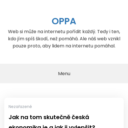
Skip
to
content
OPPA
Web si může na internetu pořídit každý. Tedy i ten,
kdo jím spíš škodí, než pomáhá. Ale náš web vznikl
pouze proto, aby lidem na internetu pomáhal.
Menu
Nezařazené
Jak na tom skutečně česká
ekonomika je a jak ji vylepšit?