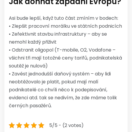
Jak dohnat západní Evropu?
Asi bude lepší, když tuto část zmíním v bodech:
• Zlepšit pracovní morálku ve státních podnicích
• Zefektivnit stavbu infrastruktury – aby se
nemohl každý přiživit
• Odstranit oligopol (T-mobile, O2, Vodafone –
všichni tři mají totožné ceny tarifů, podnikatelská
soutěž je nulová)
• Zavést jednodušší daňový systém – aby lidi
neobtěžovalo je platit, pokud mají malí
podnikatelé co chvíli něco k podepisování,
evidenci atd. tak se nedivím, že zde máme tolik
černých pasažérů.
5/5 - (2 votes)