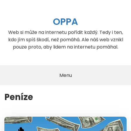
Skip
to
content
OPPA
Web si může na internetu pořídit každý. Tedy i ten,
kdo jím spíš škodí, než pomáhá. Ale náš web vznikl
pouze proto, aby lidem na internetu pomáhal.
Menu
Peníze