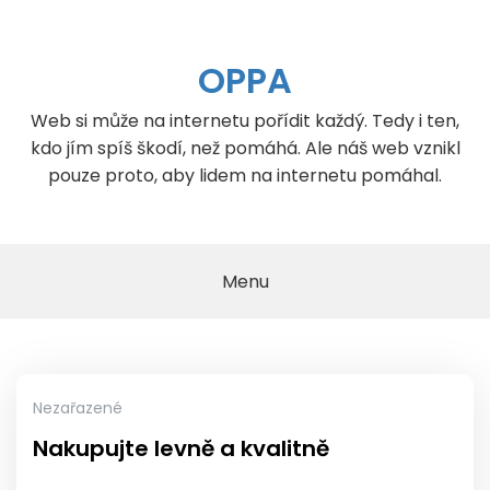
Skip
to
content
OPPA
Web si může na internetu pořídit každý. Tedy i ten,
kdo jím spíš škodí, než pomáhá. Ale náš web vznikl
pouze proto, aby lidem na internetu pomáhal.
Menu
Nezařazené
Nakupujte levně a kvalitně