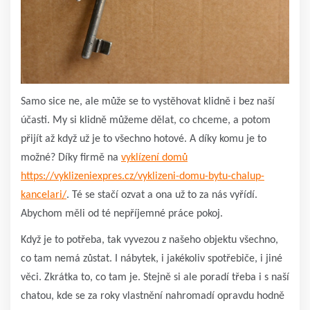
Samo sice ne, ale může se to vystěhovat klidně i bez naší
účasti. My si klidně můžeme dělat, co chceme, a potom
přijít až když už je to všechno hotové. A díky komu je to
možné? Díky firmě na
vyklízení domů
https://vyklizeniexpres.cz/vyklizeni-domu-bytu-chalup-
kancelari/
. Té se stačí ozvat a ona už to za nás vyřídí.
Abychom měli od té nepříjemné práce pokoj.
Když je to potřeba, tak vyvezou z našeho objektu všechno,
co tam nemá zůstat. I nábytek, i jakékoliv spotřebiče, i jiné
věci. Zkrátka to, co tam je. Stejně si ale poradí třeba i s naší
chatou, kde se za roky vlastnění nahromadí opravdu hodně