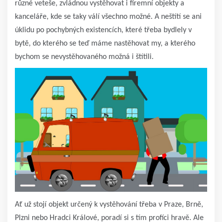
různé veteše, zvládnou vystěhovat i firemní objekty a
kanceláře, kde se taky válí všechno možné. A neštítí se ani
úklidu po pochybných existencích, které třeba bydlely v
bytě, do kterého se teď máme nastěhovat my, a kterého
bychom se nevystěhovaného možná i štítili.
Ať už stojí objekt určený k vystěhování třeba v Praze, Brně,
Plzni nebo Hradci Králové, poradí si s tím profíci hravě. Ale