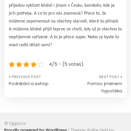
přijedou vyklízet klidně i jinam v Česku, kamkoliv, kde je
jich potřeba. A co to pro nás znamená? Přece to, že
můžeme zapomenout na všechny starosti, které to přináší.
A můžeme klidně přijít teprve ve chvíli, kdy už je všechno to
nepříjemné vyřízené. A to je přece super. Nebo vy byste to
snad radši dělali sami?
4/5 - (5 votes)
Navigace
Podnikání a eshop
Pomoc jménem
pro
hypotéka
příspěvek
© Oppa.cz
Proudly powered by WordPress
|
Theme: Polite Grid by