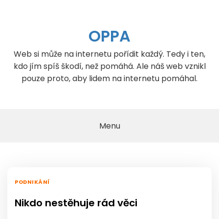
Skip
to
content
OPPA
Web si může na internetu pořídit každý. Tedy i ten,
kdo jím spíš škodí, než pomáhá. Ale náš web vznikl
pouze proto, aby lidem na internetu pomáhal.
Menu
PODNIKÁNÍ
Nikdo nestěhuje rád věci