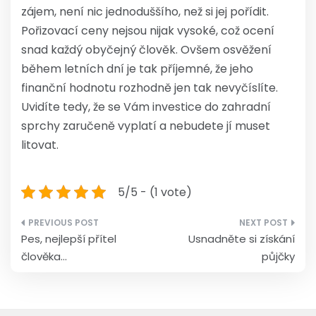
zájem, není nic jednoduššího, než si jej pořídit.
Pořizovací ceny nejsou nijak vysoké, což ocení
snad každý obyčejný člověk. Ovšem osvěžení
během letních dní je tak příjemné, že jeho
finanční hodnotu rozhodně jen tak nevyčíslíte.
Uvidíte tedy, že se Vám investice do zahradní
sprchy zaručeně vyplatí a nebudete jí muset
litovat.
5/5 - (1 vote)
Navigace
Pes, nejlepší přítel
Usnadněte si získání
pro
člověka…
půjčky
příspěvek