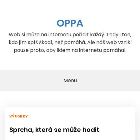
Skip
to
content
OPPA
Web si může na internetu pořídit každý. Tedy i ten,
kdo jím spíš škodí, než pomáhá. Ale náš web vznikl
pouze proto, aby lidem na internetu pomáhal.
Menu
VÝROBKY
Sprcha, která se může hodit