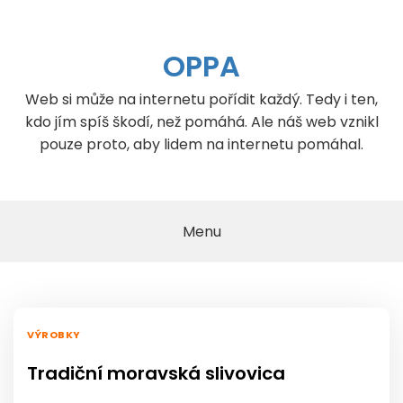
Skip
to
content
OPPA
Web si může na internetu pořídit každý. Tedy i ten,
kdo jím spíš škodí, než pomáhá. Ale náš web vznikl
pouze proto, aby lidem na internetu pomáhal.
Menu
VÝROBKY
Tradiční moravská slivovica