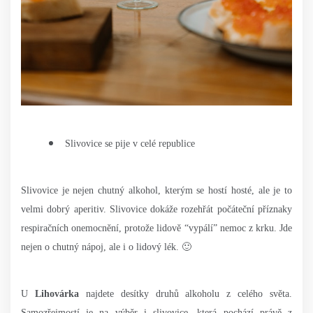
Slivovice se pije v celé republice
Slivovice je nejen chutný alkohol, kterým se hostí hosté, ale je to
velmi dobrý aperitiv. Slivovice dokáže rozehřát počáteční příznaky
respiračních onemocnění, protože lidově “vypálí” nemoc z krku. Jde
nejen o chutný nápoj, ale i o lidový lék. 🙂
U
Lihovárka
najdete desítky druhů alkoholu z celého světa.
Samozřejmostí je na výběr i slivovice, která pochází právě z