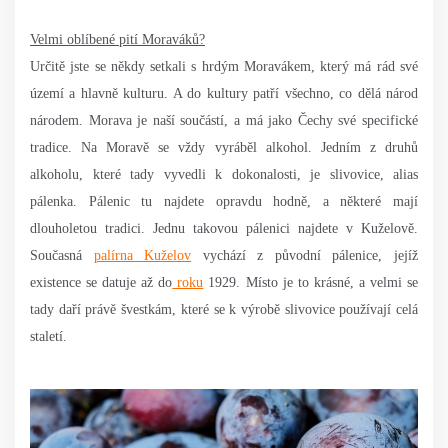
Velmi oblíbené pití Moraváků?
Určitě jste se někdy setkali s hrdým Moravákem, který má rád své
území a hlavně kulturu. A do kultury patří všechno, co dělá národ
národem. Morava je naší součástí, a má jako Čechy své specifické
tradice. Na Moravě se vždy vyráběl alkohol. Jedním z druhů
alkoholu, které tady vyvedli k dokonalosti, je slivovice, alias
pálenka. Pálenic tu najdete opravdu hodně, a některé mají
dlouholetou tradici. Jednu takovou pálenici najdete v Kuželově.
Současná
palírna Kuželov
vychází z původní pálenice, jejíž
existence se datuje až do
roku
1929. Místo je to krásné, a velmi se
tady daří právě švestkám, které se k výrobě slivovice používají celá
staletí.