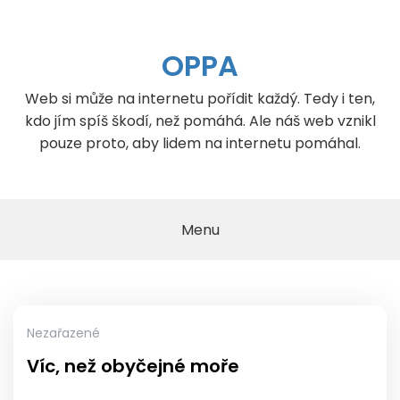
Skip
to
content
OPPA
Web si může na internetu pořídit každý. Tedy i ten,
kdo jím spíš škodí, než pomáhá. Ale náš web vznikl
pouze proto, aby lidem na internetu pomáhal.
Menu
Nezařazené
Víc, než obyčejné moře