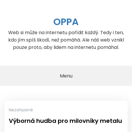
Skip
to
content
OPPA
Web si může na internetu pořídit každý. Tedy i ten,
kdo jím spíš škodí, než pomáhá. Ale náš web vznikl
pouze proto, aby lidem na internetu pomáhal.
Menu
Nezařazené
Výborná hudba pro milovníky metalu