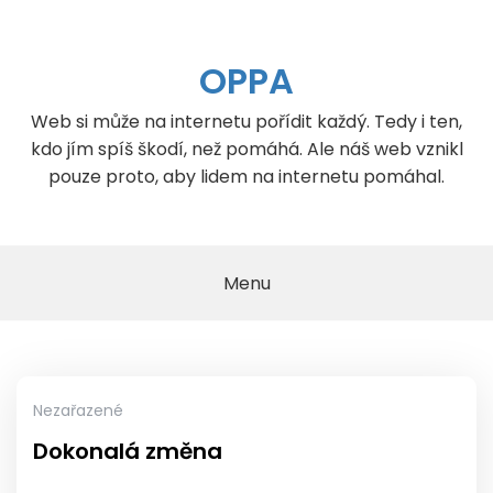
Skip
to
content
OPPA
Web si může na internetu pořídit každý. Tedy i ten,
kdo jím spíš škodí, než pomáhá. Ale náš web vznikl
pouze proto, aby lidem na internetu pomáhal.
Menu
Nezařazené
Dokonalá změna