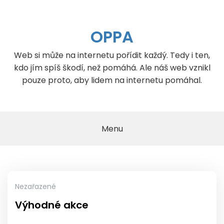
Skip
to
content
OPPA
Web si může na internetu pořídit každý. Tedy i ten,
kdo jím spíš škodí, než pomáhá. Ale náš web vznikl
pouze proto, aby lidem na internetu pomáhal.
Menu
Nezařazené
Výhodné akce