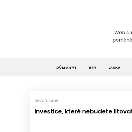
Skip
to
content
Web si 
pomáhá. 
DŮM A BYT
HRY
LÁSKA
Nezařazené
Investice, které nebudete litova