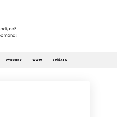
odí, než
 pomáhal.
VÝROBKY
WWW
ZVÍŘATA