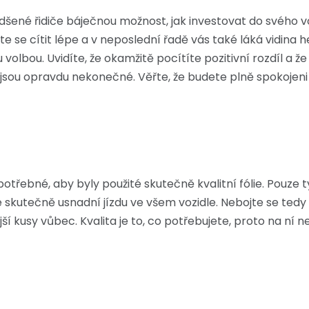
ené řidiče báječnou možnost, jak investovat do svého vozidl
te se cítit lépe a v neposlední řadě vás také láká vidina
volbou. Uvidíte, že okamžitě pocítíte pozitivní rozdíl a 
y, jsou opravdu nekonečné. Věřte, že budete plně spokoje
otřebné, aby byly použité skutečně kvalitní fólie. Pouze ty
 skutečně usnadní jízdu ve všem vozidle. Nebojte se tedy 
í kusy vůbec. Kvalita je to, co potřebujete, proto na ní n