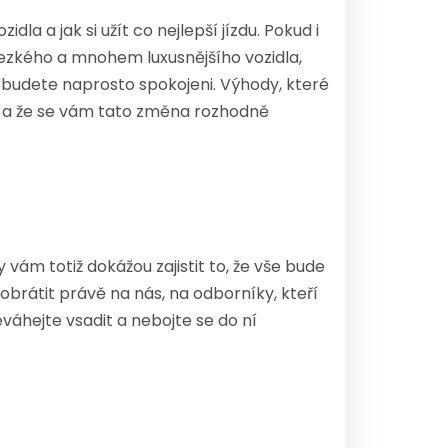
a a jak si užít co nejlepší jízdu. Pokud i
 hezkého a mnohem luxusnějšího vozidla,
že budete naprosto spokojeni. Výhody, které
ni a že se vám tato změna rozhodně
 vám totiž dokážou zajistit to, že vše bude
obrátit právě na nás, na odborníky, kteří
eváhejte vsadit a nebojte se do ní