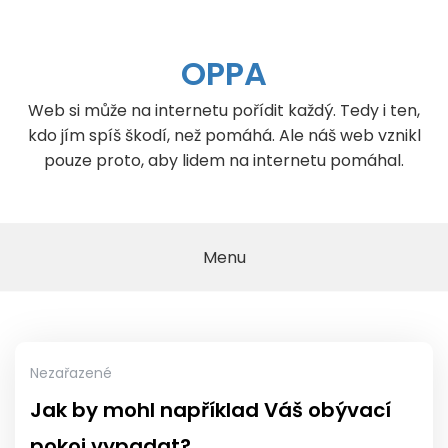
Skip
to
content
OPPA
Web si může na internetu pořídit každý. Tedy i ten,
kdo jím spíš škodí, než pomáhá. Ale náš web vznikl
pouze proto, aby lidem na internetu pomáhal.
Menu
Nezařazené
Jak by mohl například Váš obývací
pokoj vypadat?