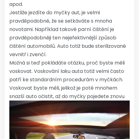
apod.
Jestliže jezdíte do myčky aut, je velmi
pravděpodobné, že se setkáváte s mnoha
novotami. Například takové parní čištění je
pravděpodobněji ten nejefektivnější způsob
čištění automobilů.
Auto
totiž bude sterilizované
vevnitř i zvenčí.
Možná si teď pokládáte otázku, proč byste měli
voskovat. Voskování laku auta totiž velmi často
patří ke standardním procedurám v myčkách.
Voskovat byste měli, jelikož je poté mnohem
snazší auto očistit, až do myčky pojedete znovu.