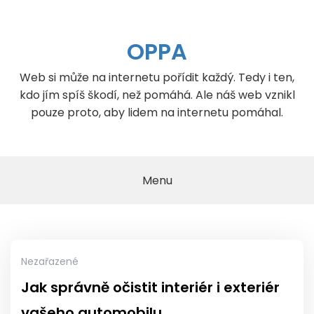
Skip
to
content
OPPA
Web si může na internetu pořídit každý. Tedy i ten,
kdo jím spíš škodí, než pomáhá. Ale náš web vznikl
pouze proto, aby lidem na internetu pomáhal.
Menu
Nezařazené
Jak správně očistit interiér i exteriér
vašeho automobilu