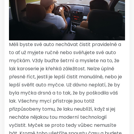
Měli byste své auto nechávat čistit pravidelně a
to ať už myjete ručně nebo svěřujete své auto
myčkám. Vždy buďte šetrní a myslete na to, že
lak karoserie je křehká záležitost. Nelze úplně
přesně říct, jestli je lepší čistit manuálně, nebo je
lepší svěřit auto myčce. Už dávno neplatí, že by
byla myčka drsná a to tak, že by poškodila váš
lak. Všechny mycí přístroje jsou totiž
přizpůsobeny tomu, že laku neublíží, když si jej
necháte nějakou tou moderní technologií
vyčistit. Myček se proto tedy vůbec nemusíte
bát. Kromě toho ušetříte spoustu času a budete