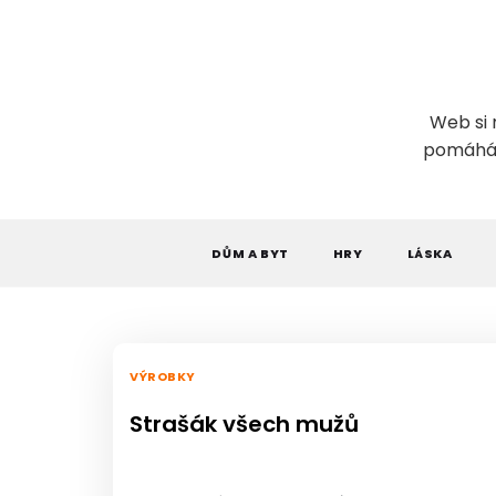
Skip
to
content
Web si 
pomáhá. 
DŮM A BYT
HRY
LÁSKA
VÝROBKY
Strašák všech mužů