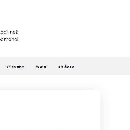
odí, než
 pomáhal.
VÝROBKY
WWW
ZVÍŘATA