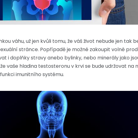
u váhu, už jen kvůli tomu, že váš život nebude jen tak
xuální stránce. Popřípadě je možné zakoupit volně prode
i doplňky stravy anebo bylinky, nebo minerály jako jsou z
 že vaše hladina testosteronu v krvi se bude udržovat na 
 funkci imunitního systému.