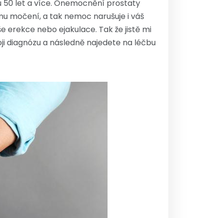
 u 50 let a více. Onemocnění prostaty
tému močení, a tak nemoc narušuje i váš
e erekce nebo ejakulace. Tak že jistě mi
oji diagnózu a následně najedete na léčbu