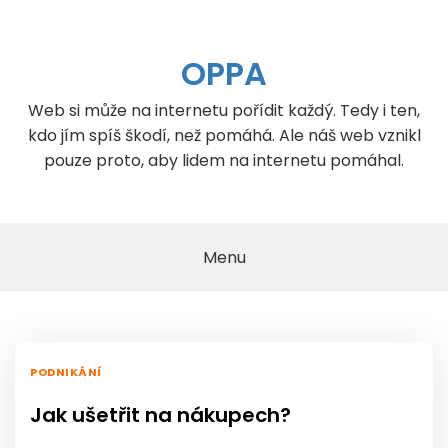
Skip
to
content
OPPA
Web si může na internetu pořídit každý. Tedy i ten,
kdo jím spíš škodí, než pomáhá. Ale náš web vznikl
pouze proto, aby lidem na internetu pomáhal.
Menu
PODNIKÁNÍ
Jak ušetřit na nákupech?