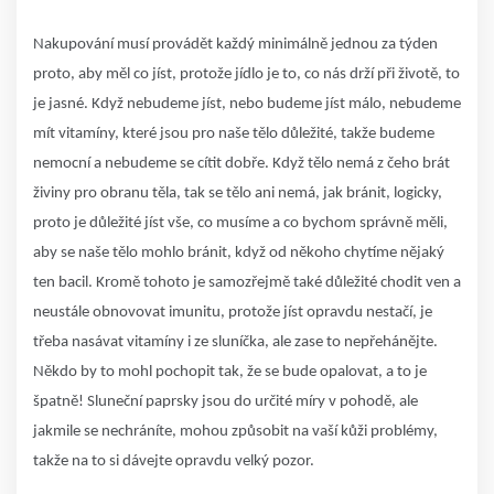
Nakupování musí provádět každý minimálně jednou za týden
proto, aby měl co jíst, protože jídlo je to, co nás drží při životě, to
je jasné. Když nebudeme jíst, nebo budeme jíst málo, nebudeme
mít vitamíny, které jsou pro naše tělo důležité, takže budeme
nemocní a nebudeme se cítit dobře. Když tělo nemá z čeho brát
živiny pro obranu těla, tak se tělo ani nemá, jak bránit, logicky,
proto je důležité jíst vše, co musíme a co bychom správně měli,
aby se naše tělo mohlo bránit, když od někoho chytíme nějaký
ten bacil. Kromě tohoto je samozřejmě také důležité chodit ven a
neustále obnovovat imunitu, protože jíst opravdu nestačí, je
třeba nasávat vitamíny i ze sluníčka, ale zase to nepřehánějte.
Někdo by to mohl pochopit tak, že se bude opalovat, a to je
špatně! Sluneční paprsky jsou do určité míry v pohodě, ale
jakmile se nechráníte, mohou způsobit na vaší kůži problémy,
takže na to si dávejte opravdu velký pozor.