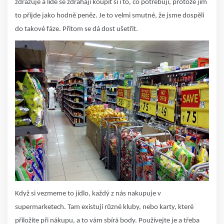
zdražuje a lidé se zdráhají koupit si i to, co potřebují, protože jim
to přijde jako hodně peněz. Je to velmi smutné, že jsme dospěli
do takové fáze. Přitom se dá dost ušetřit.
Když si vezmeme to jídlo, každý z nás nakupuje v
supermarketech. Tam existují různé kluby, nebo karty, které
přiložíte při nákupu, a to vám sbírá body. Používejte je a třeba