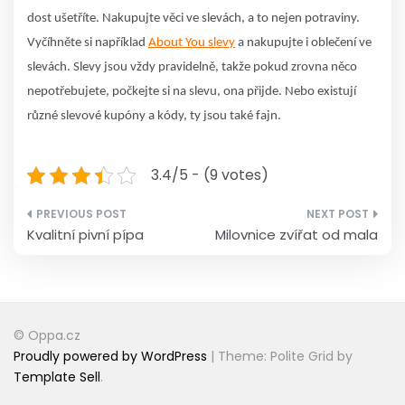
dost ušetříte. Nakupujte věci ve slevách, a to nejen potraviny.
Vyčíhněte si například
About You slevy
a nakupujte i oblečení ve
slevách. Slevy jsou vždy pravidelně, takže pokud zrovna něco
nepotřebujete, počkejte si na slevu, ona přijde. Nebo existují
různé slevové kupóny a kódy, ty jsou také fajn.
3.4/5 - (9 votes)
Navigace
Kvalitní pivní pípa
Milovnice zvířat od mala
pro
příspěvek
© Oppa.cz
Proudly powered by WordPress
|
Theme: Polite Grid by
Template Sell
.