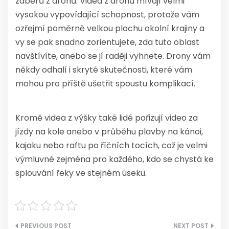
záběrů z dronů. Videa z dronů mívají velmi
vysokou vypovídající schopnost, protože vám
ozřejmí poměrně velkou plochu okolní krajiny a
vy se pak snadno zorientujete, zda tuto oblast
navštívíte, anebo se jí raději vyhnete. Drony vám
někdy odhalí i skryté skutečnosti, které vám
mohou pro příště ušetřit spoustu komplikací.
Kromě videa z výšky také lidé pořizují video za
jízdy na kole anebo v průběhu plavby na kánoi,
kajaku nebo raftu po říčních tocích, což je velmi
výmluvné zejména pro každého, kdo se chystá ke
splouvání řeky ve stejném úseku.