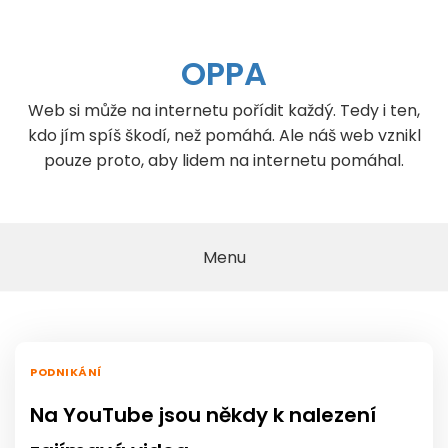
Skip
to
content
OPPA
Web si může na internetu pořídit každý. Tedy i ten,
kdo jím spíš škodí, než pomáhá. Ale náš web vznikl
pouze proto, aby lidem na internetu pomáhal.
Menu
PODNIKÁNÍ
Na YouTube jsou někdy k nalezení